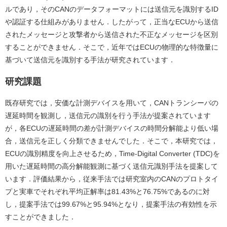
ルであり，そのCANのデータフォーマットには送信元を識別するID
や認証する仕組みがありません．したがって，正当なECUから送信
されたメッセージと攻撃者から送信された不正なメッセージを区別
することができません．そこで，近年ではECUの物理的な特徴量に
基づいて送信元を識別する手法が研究されています．
研究課題
既存研究では，安価な計測デバイスを用いて，CANトランシーバの
遅延時間を観測し，送信元の識別を行う手法が提案されています
が，各ECUの遅延時間の差が計測デバイスの時間分解能より低い場
合，送信元を正しく分類できませんでした．そこで，本研究では，
ECUの識別精度を向上させるため，Time-Digital Converter (TDC)を
用いた遅延時間の高分解能観測に基づく送信元識別手法を提案して
います．評価結果から，従来手法では研究室内のCANのプロトタイ
プと実車でそれぞれ平均正解率は81.43%と76.75%であるのに対
し，提案手法では99.67%と95.94%となり，提案手法の有効性を示
すことができました．